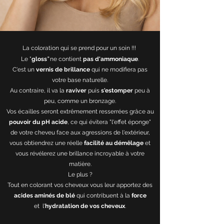
La coloration qui se prend pour un soin !!!
"
Le "
gloss
ne contient
pas d'ammoniaque
.
C'est un
vernis de brillance
qui ne modifiera pas
votre base naturelle.
Au contraire, il va la
raviver
puis
s'estomper
peu à
peu, comme un bronzage.
Vos écailles seront extrêmement resserrées grâce au
pouvoir du pH
acide
, ce qui évitera "l'effet éponge"
de votre cheveu face aux agressions de l'extérieur,
vous obtiendrez une réelle
facilité au démêlage
et
vous révélerez une brillance incroyable à votre
matière.
Le plus ?
Tout en colorant vos cheveux vous leur apportez des
acides aminés de blé
qui contribuent à la
force
et l'
hydratation de vos cheveux
.