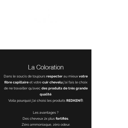
Le Gloss
Je prends rendez-vous
La Coloration
Dans le soucis de toujours
respecter
au mieux
votre
fibre capillaire
et votre
cuir chevelu
j'ai fais le choix
de ne travailler qu'avec
des produits de très grande
qualité
.
®
Voila pourquoi j'ai choisi les produits
REDKEN
.
Les avantages ?
Des cheveux 2x plus
fortifiés
.
Zéro ammoniaque, zéro odeur.