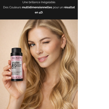
Une brillance Inégalable.
Des Couleurs
multidimensionnelles
pour un
résultat
en 4D
.